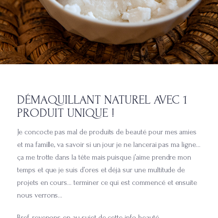
DÉMAQUILLANT NATUREL AVEC 1
PRODUIT UNIQUE !
Je concocte pas mal de produits de beauté pour mes amies
et ma famille, va savoir si un jour je ne lancerai pas ma ligne…
ça me trotte dans la tête mais puisque j’aime prendre mon
temps et que je suis d’ores et déjà sur une multitude de
projets en cours… terminer ce qui est commencé et ensuite
nous verrons…
Bref, revenons en au sujet de cette info beauté.