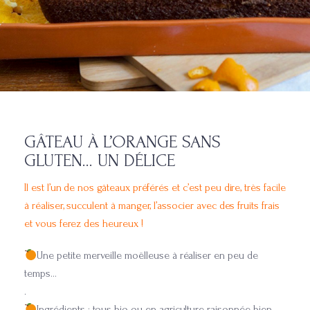
GÂTEAU À L’ORANGE SANS
GLUTEN… UN DÉLICE
Il est l’un de nos gâteaux préférés et c’est peu dire, très facile
à réaliser, succulent à manger, l’associer avec des fruits frais
et vous ferez des heureux !
Une petite merveille moëlleuse à réaliser en peu de
temps…
.
Ingrédients : tous bio ou en agriculture raisonnée bien-