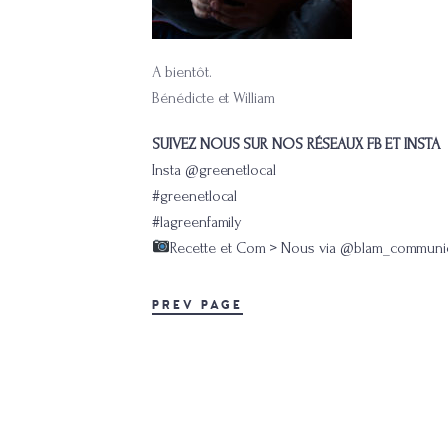
A bientôt.
Bénédicte et William
SUIVEZ NOUS SUR NOS RÉSEAUX FB ET INSTA
Insta @greenetlocal
#greenetlocal
#lagreenfamily
Recette et Com > Nous via
@blam_communic
PREV PAGE